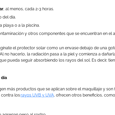
ar
, al menos, cada 2-3 horas.
o del día.
 playa o a la piscina.
contaminación y otros componentes que se encuentran en el 
gínate el protector solar como un envase debajo de una got
l no hacerlo, la radiación pasa a la piel y comienza a dañarl
que pueda seguir absorbiendo los rayos del sol. Es decir, tie
 día
n más productos que se aplican sobre el maquillaje y son fác
 contra los
rayos UVB y UVA
, ofrecen otros beneficios, com
no agregan peso al rostro