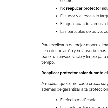
escote.
No
reaplicar protector sol
El sudor y el roce a lo larg
El agua, cuando vamos a la
Las partículas de polvo, 
Para explicarlo de mejor manera, ima
llena de radiación y no absorbe más. A
poner un envase vacío y limpio para 
tiempo.
Reaplicar protector solar durante el
A medida que el mercado crece, surge
además de garantizar alta protección
El efecto matificante
Las texturas ligeras, que 