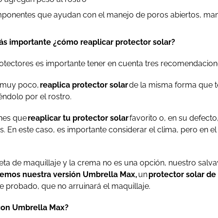
omponentes que ayudan con el manejo de poros abiertos, ma
s importante ¿cómo reaplicar protector solar?
rotectores es importante tener en cuenta tres recomendacio
te muy poco,
reaplica protector solar
de la misma forma que te
éndolo por el rostro.
enes que
reaplicar tu protector solar
favorito o, en su defect
cas. En este caso, es importante considerar el clima, pero e
a de maquillaje y la crema no es una opción, nuestro salvavi
nemos nuestra versión Umbrella Max,
un
protector solar de
 probado, que no arruinará el maquillaje.
 con Umbrella Max?