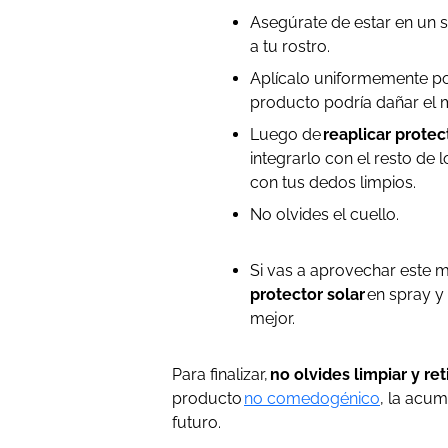
Asegúrate de estar en un s
a tu rostro.
Aplícalo uniformemente por
producto podría dañar el m
Luego de
reaplicar protec
integrarlo con el resto de
con tus dedos limpios.
No olvides el cuello.
Si vas a aprovechar este 
protector solar
en spray y 
mejor.
Para finalizar,
no olvides limpiar y re
producto
no comedogénico
, la acum
futuro.