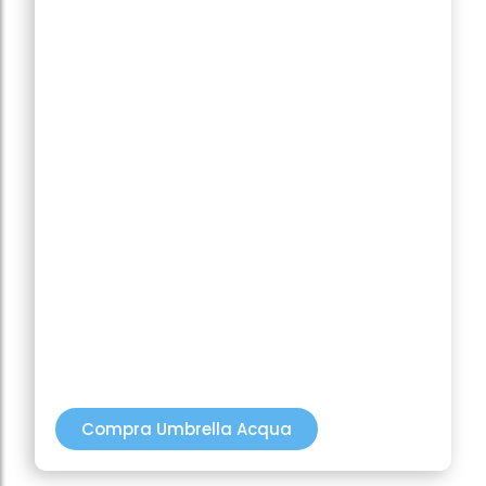
Se desliza suavemente sobre la piel, brindando una
aplicación cómoda y sin residuos.
Efecto antiedad visible
Ayuda a prevenir los signos del envejecimiento
prematuro inducido por el sol.
Fórmula oil-free con
acabado seco
Ideal para climas cálidos, pieles mixtas o con
tendencia al brillo.
Compatible con maquillaje
Su acabado invisible permite usarlo como prebase
todos los días.
Compra Umbrella Acqua