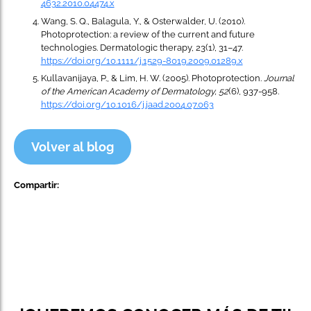
4632.2010.04474.x
Wang, S. Q., Balagula, Y., & Osterwalder, U. (2010).
Photoprotection: a review of the current and future
technologies. Dermatologic therapy, 23(1), 31–47.
https://doi.org/10.1111/j.1529-8019.2009.01289.x
Kullavanijaya, P., & Lim, H. W. (2005). Photoprotection.
Journal
of the American Academy of Dermatology, 52
(6), 937-958.
https://doi.org/10.1016/j.jaad.2004.07.063
Volver al blog
Compartir: