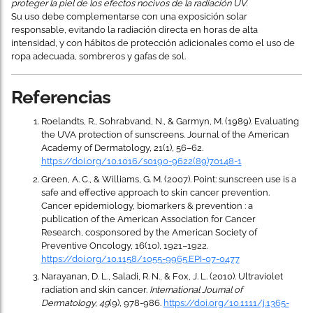
proteger la piel de los efectos nocivos de la radiación UV.
Su uso debe complementarse con una exposición solar
responsable, evitando la radiación directa en horas de alta
intensidad, y con hábitos de protección adicionales como el uso de
ropa adecuada, sombreros y gafas de sol.
Referencias
Roelandts, R., Sohrabvand, N., & Garmyn, M. (1989). Evaluating
the UVA protection of sunscreens. Journal of the American
Academy of Dermatology, 21(1), 56–62.
https://doi.org/10.1016/s0190-9622(89)70148-1
Green, A. C., & Williams, G. M. (2007). Point: sunscreen use is a
safe and effective approach to skin cancer prevention.
Cancer epidemiology, biomarkers & prevention : a
publication of the American Association for Cancer
Research, cosponsored by the American Society of
Preventive Oncology, 16(10), 1921–1922.
https://doi.org/10.1158/1055-9965.EPI-07-0477
Narayanan, D. L., Saladi, R. N., & Fox, J. L. (2010). Ultraviolet
radiation and skin cancer.
International Journal of
Dermatology, 49
(9), 978-986.
https://doi.org/10.1111/j.1365-