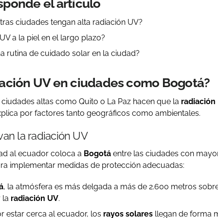
sponde el artículo
ras ciudades tengan alta radiación UV?
V a la piel en el largo plazo?
 rutina de cuidado solar en la ciudad?
diación UV en ciudades como Bogotá?
 ciudades altas como Quito o La Paz hacen que la
radiación
xplica por factores tanto geográficos como ambientales.
van la radiación UV
dad al ecuador coloca a
Bogotá
entre las ciudades con mayo
ara implementar medidas de protección adecuadas:
á
, la atmósfera es más delgada a más de 2.600 metros sobre 
r la
radiación UV
.
r estar cerca al ecuador, los
rayos solares
llegan de forma 