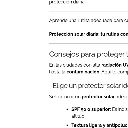
protección diaria.
Aprende una rutina adecuada para cui
Protección solar diaria: tu rutina c
Consejos para proteger t
En las ciudades con alta
radiación U
hasta la
contaminación
. Aquí te com
Elige un protector solar i
Seleccionar un
protector solar
adecua
SPF 50 o superior:
Es indi
altitud.
Textura ligera y antipoluc