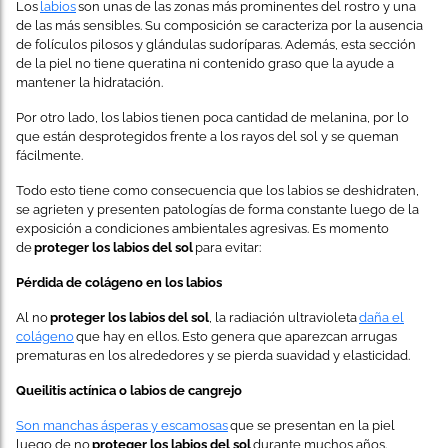
Los
labios
son unas de las zonas más prominentes del rostro y una
de las más sensibles. Su composición se caracteriza por la ausencia
de folículos pilosos y glándulas sudoríparas. Además, esta sección
de la piel no tiene queratina ni contenido graso que la ayude a
mantener la hidratación.
Por otro lado, los labios tienen poca cantidad de melanina, por lo
que están desprotegidos frente a los rayos del sol y se queman
fácilmente.
Todo esto tiene como consecuencia que los labios se deshidraten,
se agrieten y presenten patologías de forma constante luego de la
exposición a condiciones ambientales agresivas. Es momento
de
proteger los labios del sol
para evitar:
Pérdida de colágeno en los labios
Al no
proteger los labios del sol
, la radiación ultravioleta
daña el
colágeno
que hay en ellos. Esto genera que aparezcan arrugas
prematuras en los alrededores y se pierda suavidad y elasticidad.
Queilitis actínica o labios de cangrejo
Son manchas ásperas y escamosas
que se presentan en la piel
luego de no
proteger los labios del sol
durante muchos años.