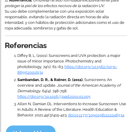
⚠️
Advertencia:
Umbrella ha sido formulada exclusivamente para
proteger la piel de los efectos nocivos de la radiación UV.
Su uso debe complementarse con una exposición solar
responsable, evitando la radiación directa en horas de alta
intensidad, y con hábitos de protección adicionales como el uso de
ropa adecuada, sombreros y gafas de sol.
Referencias
Diffey B. L. (2001). Sunscreens and UVA protection: a major
issue of minor importance. Photochemistry and
photobiology, 74(1), 61–63.
https://doi.org/10.1562/0031-
8655(2001)074
Sambandan, D. R., & Ratner, D. (2011).
Sunscreens: An
overview and update.
Journal of the American Academy of
Dermatology
, 64(4), 748-758.
https://doi.org/10.1016/j.jaad.2010.01.005
Allen N, Damian DL. Interventions to Increase Sunscreen Use
in Adults: A Review of the Literature. Health Education &
Behavior. 2021;49(3):415-423.
doi:10.1177/10901981211046534