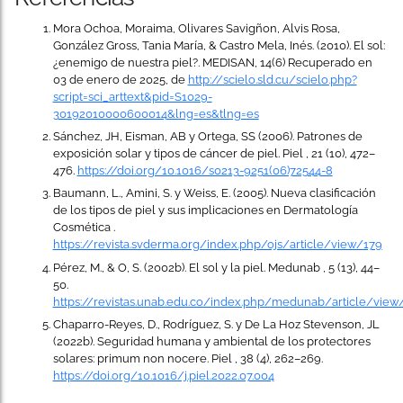
Mora Ochoa, Moraima, Olivares Savigñon, Alvis Rosa,
González Gross, Tania María, & Castro Mela, Inés. (2010). El sol:
¿enemigo de nuestra piel?. MEDISAN, 14(6) Recuperado en
03 de enero de 2025, de
http://scielo.sld.cu/scielo.php?
script=sci_arttext&pid=S1029-
30192010000600014&lng=es&tlng=es
Sánchez, JH, Eisman, AB y Ortega, SS (2006). Patrones de
exposición solar y tipos de cáncer de piel. Piel , 21 (10), 472–
476.
https://doi.org/10.1016/s0213-9251(06)72544-8
Baumann, L., Amini, S. y Weiss, E. (2005). Nueva clasificación
de los tipos de piel y sus implicaciones en Dermatología
Cosmética .
https://revista.svderma.org/index.php/ojs/article/view/179
Pérez, M., & O, S. (2002b). El sol y la piel. Medunab , 5 (13), 44–
50.
https://revistas.unab.edu.co/index.php/medunab/article/view
Chaparro-Reyes, D., Rodríguez, S. y De La Hoz Stevenson, JL
(2022b). Seguridad humana y ambiental de los protectores
solares: primum non nocere. Piel , 38 (4), 262–269.
https://doi.org/10.1016/j.piel.2022.07.004