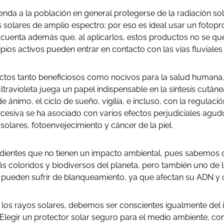
nda a la población en general protegerse de la radiación solar
es solares de amplio espectro; por eso es ideal usar un fotop
 cuenta además que, al aplicarlos, estos productos no se qu
ipios activos pueden entrar en contacto con las vías fluviale
fectos tanto beneficiosos como nocivos para la salud humana
ultravioleta juega un papel indispensable en la síntesis cutá
ánimo, el ciclo de sueño, vigilia, e incluso, con la regulación
excesiva se ha asociado con varios efectos perjudiciales agud
lares, fotoenvejecimiento y cáncer de la piel.
ientes que no tienen un impacto ambiental, pues sabemos qu
 coloridos y biodiversos del planeta, pero también uno de l
 pueden sufrir de blanqueamiento, ya que afectan su ADN y 
e los rayos solares, debemos ser conscientes igualmente del
Elegir un protector solar seguro para el medio ambiente, c