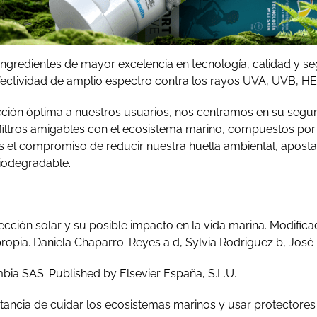
gredientes de mayor excelencia en tecnología, calidad y seg
fectividad de amplio espectro contra los rayos UVA, UVB, HE
cción óptima a nuestros usuarios, nos centramos en su segur
filtros amigables con el ecosistema marino, compuestos por
el compromiso de reducir nuestra huella ambiental, apostan
biodegradable.
tección solar y su posible impacto en la vida marina. Modif
ropia. Daniela Chaparro-Reyes a d, Sylvia Rodriguez b, Jos
ia SAS. Published by Elsevier España, S.L.U.
cia de cuidar los ecosistemas marinos y usar protectores s