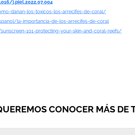
1016/j.piel.2022.07.004
omo-danan-los-toxicos-los-arrecifes-de-coral/
spanol/la-importancia-de-los-arrecifes-de-coral
/sunscreen-101-protecting-your-skin-and-coral-reefs/
QUEREMOS CONOCER MÁS DE T