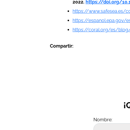
2022.
https://doi.org/10.
https://www.safesea.es/c
https://espanol.epa.gov/e
https://coral.org/es/blog
Compartir:
¡
Nombre: