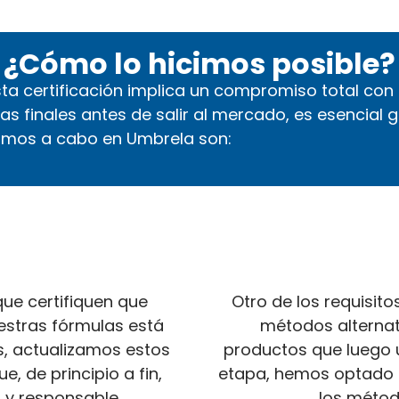
¿Cómo lo hicimos posible?
esta certificación implica un compromiso total co
 finales antes de salir al mercado, es esencial g
vamos a cabo en Umbrela son:
ue certifiquen que
Otro de los requisito
stras fórmulas está
métodos alternat
s, actualizamos estos
productos que luego u
, de principio a fin,
etapa, hemos optado p
 y responsable.
los métod