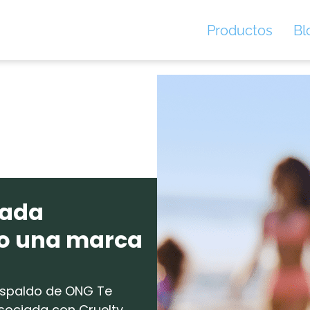
Productos
Bl
cada
o una marca
 respaldo de ONG Te
asociada con Cruelty