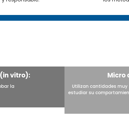
in vitro):
Micro 
obar la
Utilizan cantidades mu
estudiar su comportamien