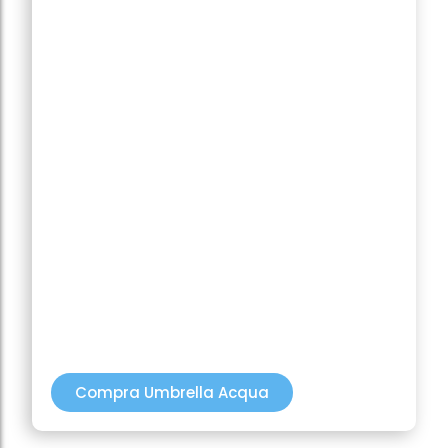
Se desliza suavemente sobre la piel, brindando una
aplicación cómoda y sin residuos.
Efecto antiedad visible
Ayuda a prevenir los signos del envejecimiento
prematuro inducido por el sol.
Fórmula oil-free con
acabado seco
Ideal para climas cálidos, pieles mixtas o con
tendencia al brillo.
Compatible con maquillaje
Su acabado invisible permite usarlo como prebase
todos los días.
Compra Umbrella Acqua