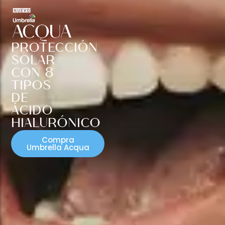
PROTECCIÓN
SOLAR
CON 8
TIPOS
DE
ÁCIDO
HIALURÓNICO
Compra
Umbrella Acqua